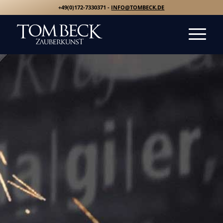
+49(0)172-7330371 -
INFO@TOMBECK.DE