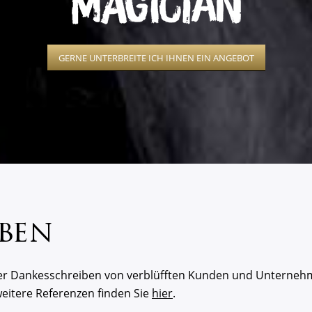
GERNE UNTERBREITE ICH IHNEN EIN ANGEBOT
ben
ter Dankesschreiben von verblüfften Kunden und Unterneh
itere Referenzen finden Sie
hier
.