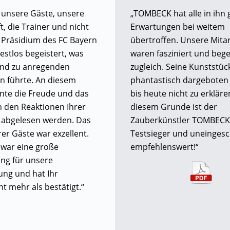
 unsere Gäste, unsere
„TOMBECK hat alle in ihn 
, die Trainer und nicht
Erwartungen bei weitem
s Präsidium des FC Bayern
übertroffen. Unsere Mita
stlos begeistert, was
waren fasziniert und bege
end zu anregenden
zugleich. Seine Kunststü
n führte. An diesem
phantastisch dargeboten
nte die Freude und das
bis heute nicht zu erkläre
 den Reaktionen Ihrer
diesem Grunde ist der
 abgelesen werden. Das
Zauberkünstler TOMBECK
er Gäste war exzellent.
Testsieger und uneinges
n war eine große
empfehlenswert!“
ng für unsere
ung und hat Ihr
 mehr als bestätigt.“