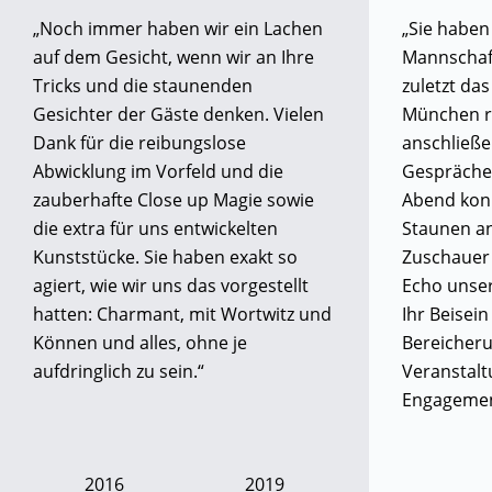
„Noch immer haben wir ein Lachen
„Sie haben
auf dem Gesicht, wenn wir an Ihre
Mannschaft
Tricks und die staunenden
zuletzt da
Gesichter der Gäste denken. Vielen
München re
Dank für die reibungslose
anschließ
Abwicklung im Vorfeld und die
Gespräche
zauberhafte Close up Magie sowie
Abend kon
die extra für uns entwickelten
Staunen an
Kunststücke. Sie haben exakt so
Zuschauer
agiert, wie wir uns das vorgestellt
Echo unser
hatten: Charmant, mit Wortwitz und
Ihr Beisei
Können und alles, ohne je
Bereicheru
aufdringlich zu sein.“
Veranstalt
Engagement
2016
2019