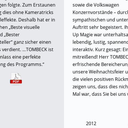
en folgte. Zum Erstaunen
sowie die Volkswagen
ng dies ohne Kameratricks
Konzernvorstände – durc
effekte. Deshalb hat er in
sympathischen und unte
hen „Beste visuelle
Auftritt sehr begeistert. I
nd „Bester
Up Magie war unterhalts
eller“ ganz sicher einen
lebendig, lustig, spannen
 verdient. …TOMBECK ist
interaktiv. Kurz gesagt: E
Anlass eine perfekte
mitreißend! Herr TOMBEC
ung des Programms.“
erfrischende Bereicherun
unsere Weihnachtsfeier u
die vielen positiven Rüc
zeigen uns, dass dies nich
Mal war, dass Sie bei uns
2012