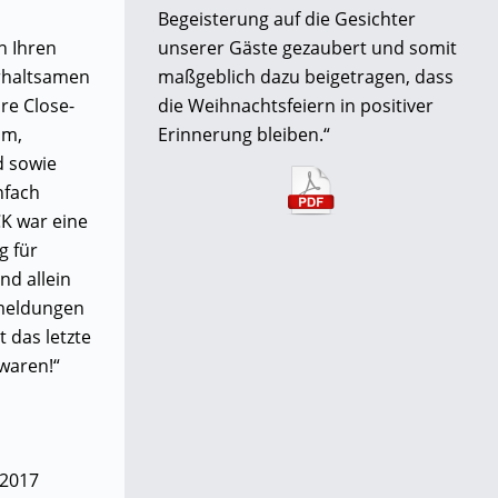
Begeisterung auf die Gesichter
h Ihren
unserer Gäste gezaubert und somit
rhaltsamen
maßgeblich dazu beigetragen, dass
hre Close-
die Weihnachtsfeiern in positiver
am,
Erinnerung bleiben.“
d sowie
infach
K war eine
g für
nd allein
kmeldungen
t das letzte
 waren!“
2017