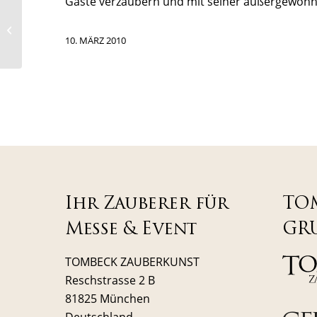
Gäste verzaubern und mit seiner außergewöhnl
TOMBECK BEGEISTERT
RALF SCHUHMACHER
UND WOLFGANG
10. MÄRZ 2010
FIEREK
Ihr Zauberer für
TO
Messe & Event
GR
TOMBECK ZAUBERKUNST
Reschstrasse 2 B
81825 München