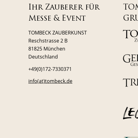
Ihr Zauberer für
TO
Messe & Event
GR
TOMBECK ZAUBERKUNST
Reschstrasse 2 B
81825 München
Deutschland
+49(0)172-7330371
info(at)tombeck.de