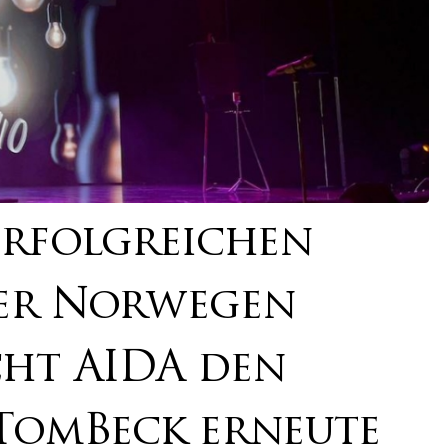
erfolgreichen
der Norwegen
cht AIDA den
TomBeck erneute