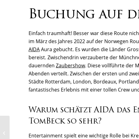
Buchung auf di
Einfach traumhaft! Besser war diese Route nich
im März des Jahres 2022 auf der Norwegen Rout
AIDA
Aura gebucht. Es wurden die Länder Gross
bereist. Zwischendrin verzauberte der Münchn
dauernden
Zaubershow
. Diese vollführte der
Abenden verteilt. Zwischen der ersten und zwe
Städte Rotterdam, London, Bordeaux, Portland,
fantastisches Erlebnis mit einer tollen Crew u
Warum schätzt AIDA das E
TomBeck so sehr?
Über 20.000 begeisterte
Entertainment spielt eine wichtige Rolle bei Kre
Zuschauer im Legoland