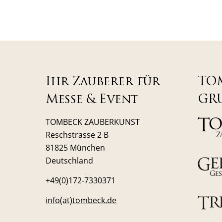
Ihr Zauberer für
TO
Messe & Event
GR
TOMBECK ZAUBERKUNST
Reschstrasse 2 B
81825 München
Deutschland
+49(0)172-7330371
info(at)tombeck.de