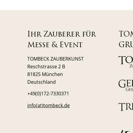
Ihr Zauberer für
TO
Messe & Event
GR
TOMBECK ZAUBERKUNST
Reschstrasse 2 B
81825 München
Deutschland
+49(0)172-7330371
info(at)tombeck.de