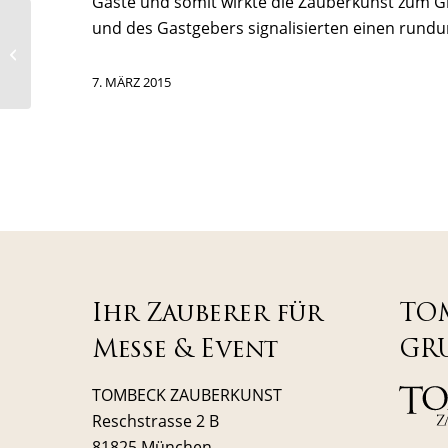
Gäste und somit wirkte die Zauberkunst zum Gr
und des Gastgebers signalisierten einen rund
Beautypress Info-Tag mit Zauberer
TOMBECK in München
7. MÄRZ 2015
Ihr Zauberer für
TO
Messe & Event
GR
TOMBECK ZAUBERKUNST
Reschstrasse 2 B
81825 München