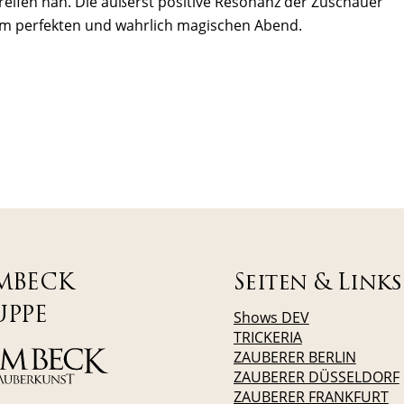
eifen nah. Die äußerst positive Resonanz der Zuschauer
um perfekten und wahrlich magischen Abend.
MBECK
Seiten & Links
UPPE
Shows DEV
TRICKERIA
ZAUBERER BERLIN
ZAUBERER DÜSSELDORF
ZAUBERER FRANKFURT