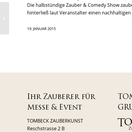
Die halbstündige Zauber & Comedy Show zauber
Silvestergala mit
hinterließ laut Veranstalter einen nachhaltigen
Zauberer TOMBECK in
historischer Kulisse
19. JANUAR 2015
Ihr Zauberer für
TO
Messe & Event
GR
TOMBECK ZAUBERKUNST
Reschstrasse 2 B