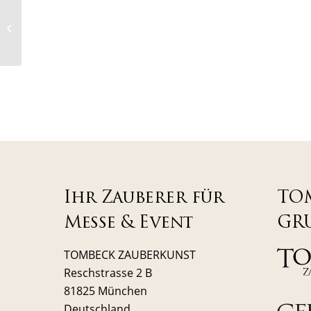
TOMBECK verzaubert
Wiskey Destillerie in
Bayern
Ihr Zauberer für
TO
Messe & Event
GR
TOMBECK ZAUBERKUNST
Reschstrasse 2 B
81825 München
Deutschland