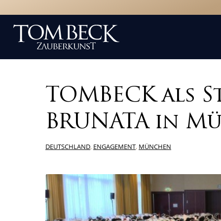
TOMBECK als St
BRUNATA in M
DEUTSCHLAND
,
ENGAGEMENT
,
MÜNCHEN