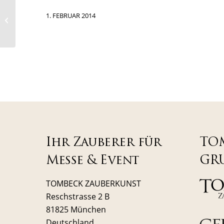
Zauberer TOMBECK
1. FEBRUAR 2014
gibt Workshop für
Tomorrow Focus
Ihr Zauberer für
TO
Messe & Event
GR
TOMBECK ZAUBERKUNST
Reschstrasse 2 B
81825 München
Deutschland