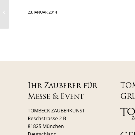
Das Original – Magier
TOMBECK begeistert
23. JANUAR 2014
mit Zauber-Dinner-
Show
Ihr Zauberer für
TO
Messe & Event
GR
TOMBECK ZAUBERKUNST
Reschstrasse 2 B
81825 München
Deutschland