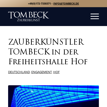
+49(0)172-7330371 -
INFO@TOMBECK.DE
ZAUBERKÜNSTLER
TOMBECK in der
Freiheitshalle Hof
DEUTSCHLAND
,
ENGAGEMENT
,
HOF