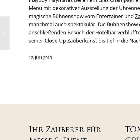
Menü mit dekorativer Ausstellung der Uhrenne
magische Bühnenshow vom Entertainer und
Z
manchmal auch spektakulär. Die Bühnenshow de
Caught in the Act als
anschließenden Besuch der Hotelbar verblüfft
Vorband von Zauberer
TomBeck
seiner Close-Up Zauberkunst bis tief in die Nach
12. JULI 2019
Ihr Zauberer für
TO