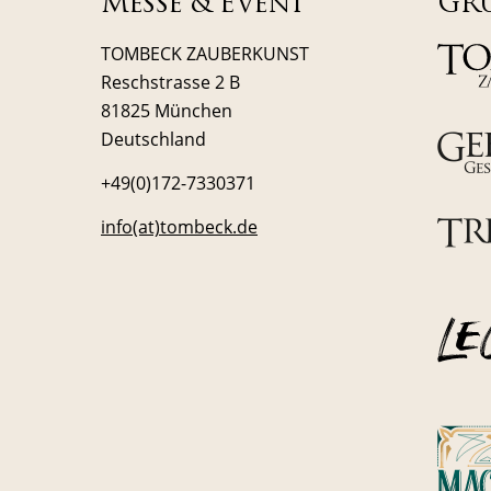
Messe & Event
GR
TOMBECK ZAUBERKUNST
Reschstrasse 2 B
81825 München
Deutschland
+49(0)172-7330371
info(at)tombeck.de