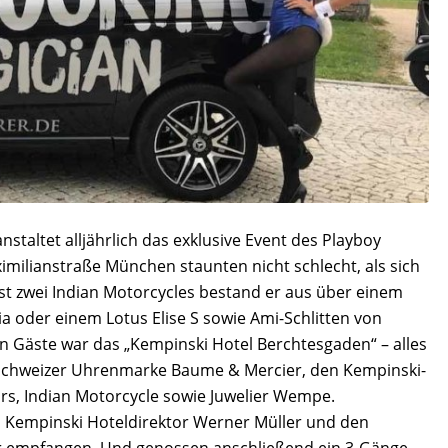
staltet alljährlich das exklusive Event des Playboy
imilianstraße München staunten nicht schlecht, als sich
t zwei Indian Motorcycles bestand er aus über einem
a oder einem Lotus Elise S sowie Ami-Schlitten von
en Gäste war das „Kempinski Hotel Berchtesgaden“ – alles
Schweizer Uhrenmarke Baume & Mercier, den Kempinski-
s, Indian Motorcycle sowie Juwelier Wempe.
Kempinski Hoteldirektor Werner Müller und den
 empfangen. Und genossen anschließend ein 3-Gänge-