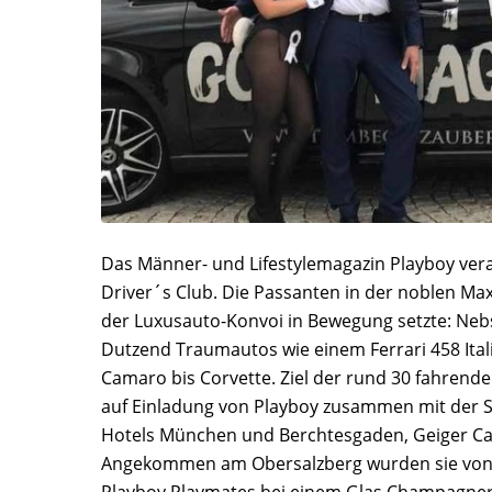
Das Männer- und Lifestylemagazin Playboy veran
Driver´s Club. Die Passanten in der noblen Max
der Luxusauto-Konvoi in Bewegung setzte: Nebs
Dutzend Traumautos wie einem Ferrari 458 Itali
Camaro bis Corvette. Ziel der rund 30 fahrend
auf Einladung von Playboy zusammen mit der 
Hotels München und Berchtesgaden, Geiger Car
Angekommen am Obersalzberg wurden sie von 
Playboy Playmates bei einem Glas Champagner