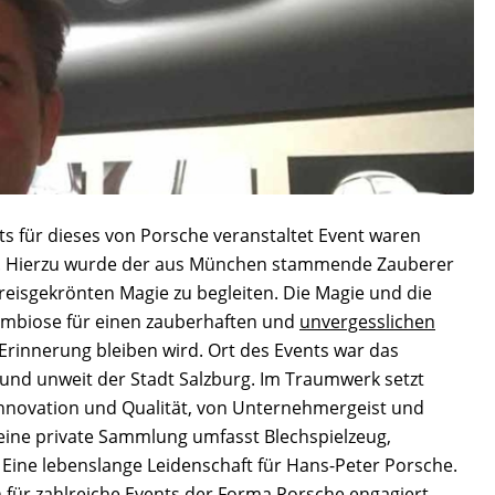
ets für dieses von Porsche veranstaltet Event waren
ft. Hierzu wurde der aus München stammende Zauberer
eisgekrönten Magie zu begleiten. Die Magie und die
 Symbiose für einen zauberhaften und
unvergesslichen
 Erinnerung bleiben wird. Ort des Events war das
nd unweit der Stadt Salzburg. Im Traumwerk setzt
Innovation und Qualität, von Unternehmergeist und
 Seine private Sammlung umfasst Blechspielzeug,
Eine lebenslange Leidenschaft für Hans-Peter Porsche.
ür zahlreiche Events der Forma Porsche engagiert.