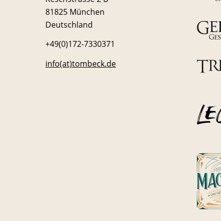
81825 München
Deutschland
+49(0)172-7330371
info(at)tombeck.de