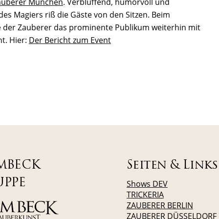
auberer München
. Verblüffend, humorvoll und
s Magiers riß die Gäste von den Sitzen. Beim
e der Zauberer das prominente Publikum weiterhin mit
t. Hier:
Der Bericht zum Event
MBECK
Seiten & Links
UPPE
Shows DEV
TRICKERIA
ZAUBERER BERLIN
ZAUBERER DÜSSELDORF