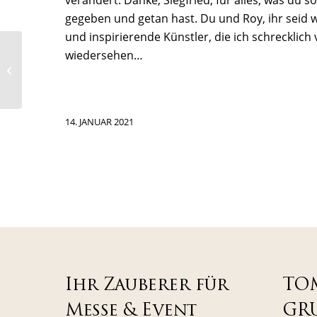
gegeben und getan hast. Du und Roy, ihr seid wi
und inspirierende Künstler, die ich schrecklich
wiedersehen…
Magie im Billionaires-
Club in Monaco/Monte
Carlo
14. JANUAR 2021
Ihr Zauberer für
TO
Messe & Event
GR